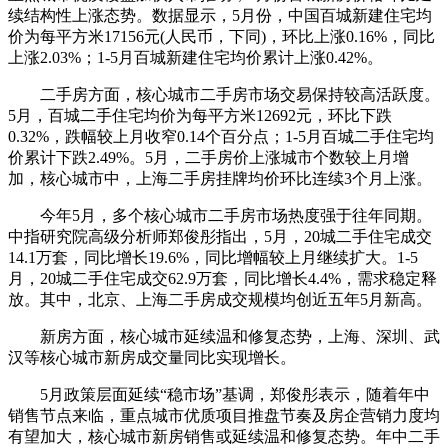
续结构性上涨态势。数据显示，5月份，中国百城新建住宅均
价为每平方米17156元(人民币，下同)，环比上涨0.16%，同比
上涨2.03%；1-5月百城新建住宅均价累计上涨0.42%。
二手房方面，核心城市二手房市场交易保持较高活跃度。
5月，百城二手住宅均价为每平方米12692元，环比下跌
0.32%，跌幅较上月收窄0.14个百分点；1-5月百城二手住宅均
价累计下跌2.49%。5月，二手房价上涨城市个数较上月增
加，核心城市中，上海二手房挂牌均价环比连续3个月上涨。
今年5月，多个核心城市二手房市场热度强于往年同期。
中指研究院高级分析师郑俊彤指出，5月，20城二手住宅成交
14.1万套，同比增长19.6%，同比增幅较上月继续扩大。1-5
月，20城二手住宅成交62.9万套，同比增长4.4%，需求稳定释
放。其中，北京、上海二手房成交规模均创近五年5月新高。
新房方面，核心城市延续温和修复态势，上海、深圳、武
汉等核心城市新房成交量同比实现增长。
5月政策层面延续“稳市场”基调，郑俊彤表示，随着年中
销售节点来临，重点城市优质项目推盘节奏及房企营销力度均
有望加大，核心城市新房销售或延续温和修复态势。年中二手