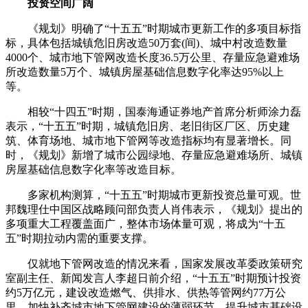
投资空间广阔
《规划》明确了“十五五”时期城市更新工作的多项目标指
标，具体包括城镇危旧房改造50万套(间)、城中村改造数量
4000个、城市地下管网改造长度36.5万公里、存量应急避难场
所改造数量5万个、城镇房屋基础信息数字化率达95%以上
等。
相较“十四五”时期，国泰海通证券地产首席分析师涂力磊
表示，“十五五”时期，城镇危旧房、老旧街区厂区、历史建
筑、体育场地、城市地下管网等改造指标均有显著增长。同
时，《规划》新增了城市公园绿地、存量应急避难场所、城镇
房屋基础信息数字化率等改造目标。
多家机构测算，“十五五”时期城市更新投资总量可观。世
邦魏理仕中国区战略顾问部负责人肖伟表示，《规划》提出的
多项重大工程覆盖面广，整体市场体量可观，将成为“十五
五”时期拉动内需的重要支撑。
仅就地下管网改造的情况来看，国家发展改革委政策研究
室副主任、新闻发言人李超日前介绍，“十五五”时期预计投资
约5万亿元，建设改造燃气、供排水、供热等管网约77万公
里，加快补齐城市地下管网建设的薄弱环节，提升城市基础设