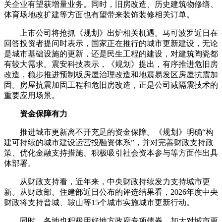
关企业有望获增量业务。同时，旧房改造、历史建筑物修缮、
体育场地改扩建等方面也有望带来装饰装修相关订单。
上市公司将抢抓《规划》出炉相关机遇。马可波罗近日在
回答投资者提问时表示，国家正在推行的城市更新建设，无论
是城市基础设施的更新，还是民生工程的建设，对建筑陶瓷都
有较大需求。震安科技表示，《规划》提出，有序推进危旧房
改造，稳步推进预制板房屋治理改造和地震易发区房屋抗震加
固。房屋抗震加固工程和危旧房改造，正是公司减隔震技术的
重要应用场景。
资金保障有力
推进城市更新离不开充足的资金保障。《规划》明确“构
建可持续的城市建设运营投融资体系”，并对完善财政支持政
策、优化金融支持措施、积极吸引社会资本参与等方面作出具
体部署。
从财政支持看，近年来，中央财政持续发力支持城市更
新。从财政部、住建部近日公布的评选结果看，2026年度中央
财政将支持晋城、鞍山等15个城市实施城市更新行动。
同时，各地也积极用好地方政府专项债券，加大对城市更