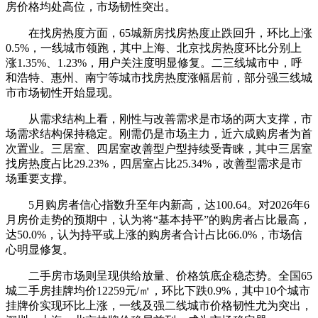
房价格均处高位，市场韧性突出。
在找房热度方面，65城新房找房热度止跌回升，环比上涨
0.5%，一线城市领跑，其中上海、北京找房热度环比分别上
涨1.35%、1.23%，用户关注度明显修复。二三线城市中，呼
和浩特、惠州、南宁等城市找房热度涨幅居前，部分强三线城
市市场韧性开始显现。
从需求结构上看，刚性与改善需求是市场的两大支撑，市
场需求结构保持稳定。刚需仍是市场主力，近六成购房者为首
次置业。三居室、四居室改善型户型持续受青睐，其中三居室
找房热度占比29.23%，四居室占比25.34%，改善型需求是市
场重要支撑。
5月购房者信心指数升至年内新高，达100.64。对2026年6
月房价走势的预期中，认为将“基本持平”的购房者占比最高，
达50.0%，认为持平或上涨的购房者合计占比66.0%，市场信
心明显修复。
二手房市场则呈现供给放量、价格筑底企稳态势。全国65
城二手房挂牌均价12259元/㎡，环比下跌0.9%，其中10个城市
挂牌价实现环比上涨，一线及强二线城市价格韧性尤为突出，